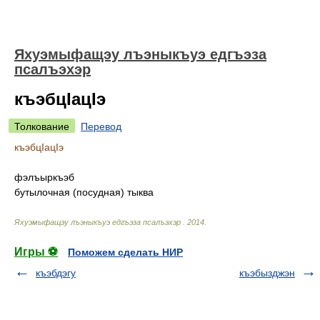
Яхуэмыфащэу лъэныкъуэ едгъэза
псалъэхэр
къэбцIацIэ
Толкование
Перевод
къэбцIацIэ
фэлъыркъэб
бутылочная (посудная) тыква
Яхуэмыфащэу лъэныкъуэ едгъэза псалъэхэр
.
2014
.
Игры ⚽
Поможем сделать НИР
къэбдэгу
къэбызджэн